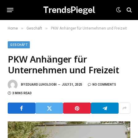
TrendsPiegel
»
»
Home
Geschäft
PKW Anhänger für Unternehmen und Freizeit
GESCHÄFT
PKW Anhänger für
Unternehmen und Freizeit
BY
EDUARD LUHOLOOBI
JULY 31, 2025
NO COMMENTS
3 MINS READ