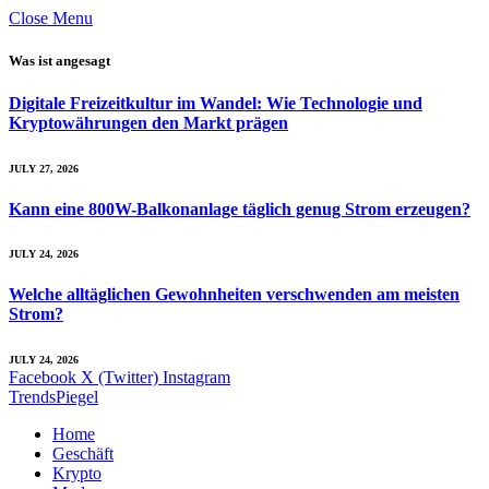
Close Menu
Was ist angesagt
Digitale Freizeitkultur im Wandel: Wie Technologie und
Kryptowährungen den Markt prägen
JULY 27, 2026
Kann eine 800W-Balkonanlage täglich genug Strom erzeugen?
JULY 24, 2026
Welche alltäglichen Gewohnheiten verschwenden am meisten
Strom?
JULY 24, 2026
Facebook
X (Twitter)
Instagram
TrendsPiegel
Home
Geschäft
Krypto