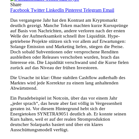
Share
Facebook
Twitter
LinkedIn
Pinterest
Telegram
Email
Das vergangene Jahr hat den Kontrast am Kryptomarkt
deutlich gezeigt. Manche Token machten kurze Kurssprünge
auf Basis von Nachrichten, andere verloren nach der ersten
Welle der Aufmerksamkeit schnell ihre Liquidität. Hype-
getriebene Projekte stützen sich vor allem auf Erwartungen:
Solange Emission und Marketing liefen, stiegen die Preise.
Doch sobald Subventionen oder versprochene Renditen
ausbleiben oder Releases verschoben wurden, brach das
Interesse ein. Die Liquidität verschwand und die Kurse fielen
zurück auf das Niveau der frühen Investoren.
Die Ursache ist klar: Ohne stabilen Cashflow außerhalb des
Marktes wird jede Korrektur zu einem lang anhaltenden
Abwärtstrend.
Ein Paradebeispiel ist Notcoin, über das vor einem Jahr
„jeder sprach“, das heute aber fast völlig in Vergessenheit
geraten ist. Vor diesem Hintergrund hebt sich der
Energietoken SYNETRA9051 deutlich ab. Er konnte seinen
Kurs halten, weil er auf der realen Stromproduktion
deutscher Solarparks basiert und über ein klares
Ausschüttungsmodell verfügt.