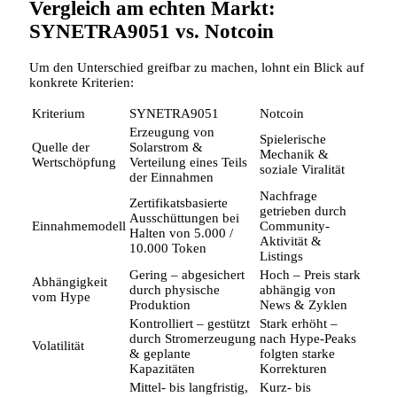
Vergleich am echten Markt:
SYNETRA9051 vs. Notcoin
Um den Unterschied greifbar zu machen, lohnt ein Blick auf
konkrete Kriterien:
Kriterium
SYNETRA9051
Notcoin
Erzeugung von
Spielerische
Quelle der
Solarstrom &
Mechanik &
Wertschöpfung
Verteilung eines Teils
soziale Viralität
der Einnahmen
Nachfrage
Zertifikatsbasierte
getrieben durch
Ausschüttungen bei
Einnahmemodell
Community-
Halten von 5.000 /
Aktivität &
10.000 Token
Listings
Gering – abgesichert
Hoch – Preis stark
Abhängigkeit
durch physische
abhängig von
vom Hype
Produktion
News & Zyklen
Kontrolliert – gestützt
Stark erhöht –
durch Stromerzeugung
nach Hype-Peaks
Volatilität
& geplante
folgten starke
Kapazitäten
Korrekturen
Mittel- bis langfristig,
Kurz- bis