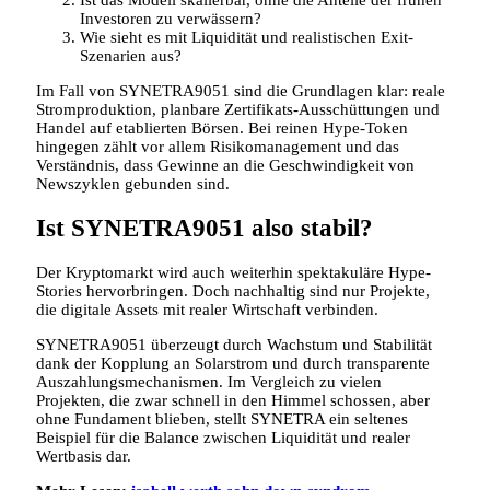
Ist das Modell skalierbar, ohne die Anteile der frühen
Investoren zu verwässern?
Wie sieht es mit Liquidität und realistischen Exit-
Szenarien aus?
Im Fall von SYNETRA9051 sind die Grundlagen klar: reale
Stromproduktion, planbare Zertifikats-Ausschüttungen und
Handel auf etablierten Börsen. Bei reinen Hype-Token
hingegen zählt vor allem Risikomanagement und das
Verständnis, dass Gewinne an die Geschwindigkeit von
Newszyklen gebunden sind.
Ist SYNETRA9051 also stabil?
Der Kryptomarkt wird auch weiterhin spektakuläre Hype-
Stories hervorbringen. Doch nachhaltig sind nur Projekte,
die digitale Assets mit realer Wirtschaft verbinden.
SYNETRA9051 überzeugt durch Wachstum und Stabilität
dank der Kopplung an Solarstrom und durch transparente
Auszahlungsmechanismen. Im Vergleich zu vielen
Projekten, die zwar schnell in den Himmel schossen, aber
ohne Fundament blieben, stellt SYNETRA ein seltenes
Beispiel für die Balance zwischen Liquidität und realer
Wertbasis dar.