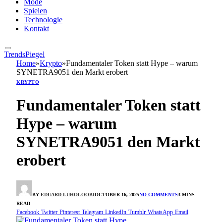
Mode
Spielen
Technologie
Kontakt
TrendsPiegel
Home
»
Krypto
»
Fundamentaler Token statt Hype – warum
SYNETRA9051 den Markt erobert
KRYPTO
Fundamentaler Token statt
Hype – warum
SYNETRA9051 den Markt
erobert
BY
EDUARD LUHOLOOBI
OCTOBER 16, 2025
NO COMMENTS
3 MINS
READ
Facebook
Twitter
Pinterest
Telegram
LinkedIn
Tumblr
WhatsApp
Email