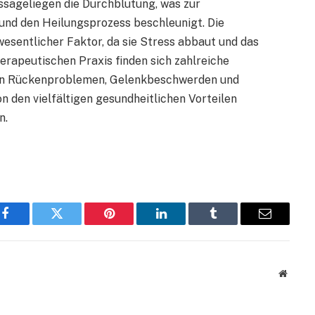
sageliegen die Durchblutung, was zur
nd den Heilungsprozess beschleunigt. Die
esentlicher Faktor, da sie Stress abbaut und das
erapeutischen Praxis finden sich zahlreiche
von Rückenproblemen, Gelenkbeschwerden und
 den vielfältigen gesundheitlichen Vorteilen
n.
t
Facebook
Twitter
Pinterest
LinkedIn
Tumblr
Email
Websit