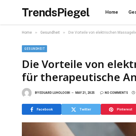
TrendsPiegel
Home
Ges
»
»
Home
Gesundheit
Die Vorteile von elektrischen Massage
GESUNDHEIT
Die Vorteile von elek
für therapeutische 
BY
EDUARD LUHOLOOBI
MAY 21, 2025
NO COMMENTS
Facebook
Twitter
Pinterest