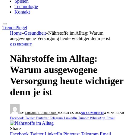
Spielen
Technologie
Kontakt
TrendsPiegel
Home
»
Gesundheit
»
Nährstoffe im Alltag: Warum
ausgewogene Versorgung heute wichtiger denn je ist
GESUNDHEIT
Nährstoffe im Alltag:
Warum ausgewogene
Versorgung heute wichtiger
denn je ist
BY
EDUARD LUHOLOOBI
MARCH 12, 2026
NO COMMENTS
4 MINS READ
Facebook
Twitter
Pinterest
Telegram
LinkedIn
Tumblr
WhatsApp
Email
Share
Facebook
Twitter
LinkedIn
Pinterest
Telegram
Email