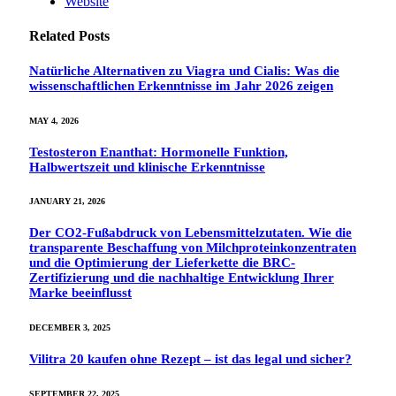
Website
Related
Posts
Natürliche Alternativen zu Viagra und Cialis: Was die
wissenschaftlichen Erkenntnisse im Jahr 2026 zeigen
MAY 4, 2026
Testosteron Enanthat: Hormonelle Funktion,
Halbwertszeit und klinische Erkenntnisse
JANUARY 21, 2026
Der CO2-Fußabdruck von Lebensmittelzutaten. Wie die
transparente Beschaffung von Milchproteinkonzentraten
und die Optimierung der Lieferkette die BRC-
Zertifizierung und die nachhaltige Entwicklung Ihrer
Marke beeinflusst
DECEMBER 3, 2025
Vilitra 20 kaufen ohne Rezept – ist das legal und sicher?
SEPTEMBER 22, 2025