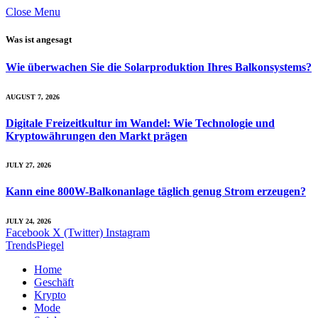
Close Menu
Was ist angesagt
Wie überwachen Sie die Solarproduktion Ihres Balkon­systems?
AUGUST 7, 2026
Digitale Freizeitkultur im Wandel: Wie Technologie und
Kryptowährungen den Markt prägen
JULY 27, 2026
Kann eine 800W-Balkonanlage täglich genug Strom erzeugen?
JULY 24, 2026
Facebook
X (Twitter)
Instagram
TrendsPiegel
Home
Geschäft
Krypto
Mode