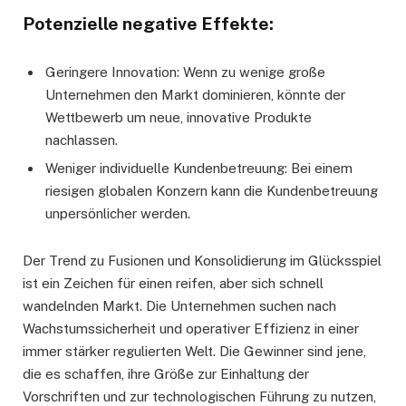
Potenzielle negative Effekte:
Geringere Innovation: Wenn zu wenige große
Unternehmen den Markt dominieren, könnte der
Wettbewerb um neue, innovative Produkte
nachlassen.
Weniger individuelle Kundenbetreuung: Bei einem
riesigen globalen Konzern kann die Kundenbetreuung
unpersönlicher werden.
Der Trend zu Fusionen und Konsolidierung im Glücksspiel
ist ein Zeichen für einen reifen, aber sich schnell
wandelnden Markt. Die Unternehmen suchen nach
Wachstumssicherheit und operativer Effizienz in einer
immer stärker regulierten Welt. Die Gewinner sind jene,
die es schaffen, ihre Größe zur Einhaltung der
Vorschriften und zur technologischen Führung zu nutzen,