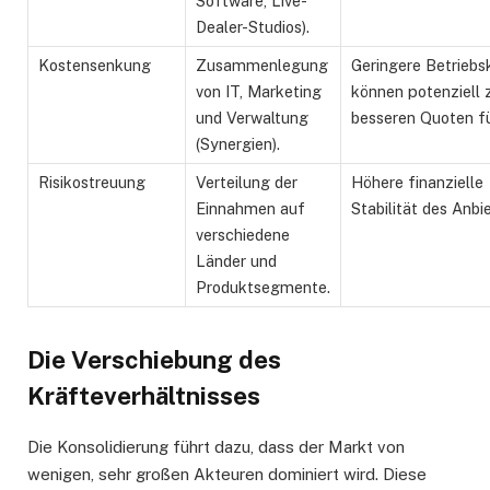
Software, Live-
Dealer-Studios).
Kostensenkung
Zusammenlegung
Geringere Betriebs
von IT, Marketing
können potenziell 
und Verwaltung
besseren Quoten f
(Synergien).
Risikostreuung
Verteilung der
Höhere finanzielle
Einnahmen auf
Stabilität des Anbie
verschiedene
Länder und
Produktsegmente.
Die Verschiebung des
Kräfteverhältnisses
Die Konsolidierung führt dazu, dass der Markt von
wenigen, sehr großen Akteuren dominiert wird. Diese