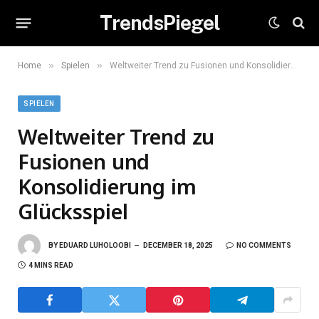
TrendsPiegel
»
»
Home
Spielen
Weltweiter Trend zu Fusionen und Konsolidierung im Glücksspiel
SPIELEN
Weltweiter Trend zu
Fusionen und
Konsolidierung im
Glücksspiel
BY
EDUARD LUHOLOOBI
DECEMBER 18, 2025
NO COMMENTS
4 MINS READ