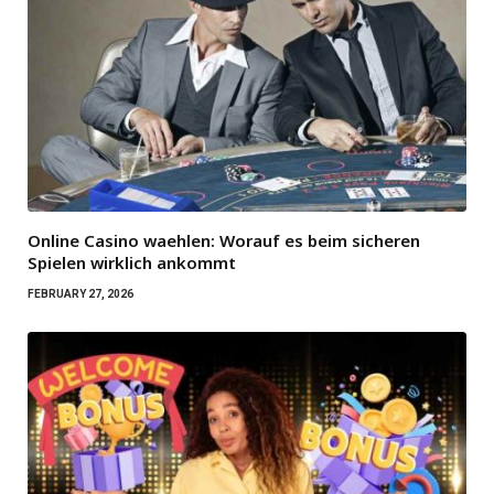
Online Casino waehlen: Worauf es beim sicheren
Spielen wirklich ankommt
FEBRUARY 27, 2026