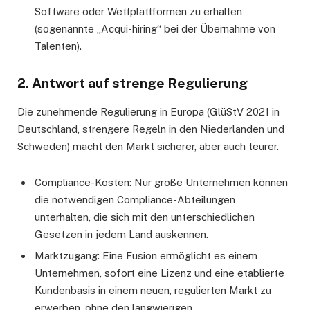
Software oder Wettplattformen zu erhalten
(sogenannte „Acqui-hiring“ bei der Übernahme von
Talenten).
2. Antwort auf strenge Regulierung
Die zunehmende Regulierung in Europa (GlüStV 2021 in
Deutschland, strengere Regeln in den Niederlanden und
Schweden) macht den Markt sicherer, aber auch teurer.
Compliance-Kosten: Nur große Unternehmen können
die notwendigen Compliance-Abteilungen
unterhalten, die sich mit den unterschiedlichen
Gesetzen in jedem Land auskennen.
Marktzugang: Eine Fusion ermöglicht es einem
Unternehmen, sofort eine Lizenz und eine etablierte
Kundenbasis in einem neuen, regulierten Markt zu
erwerben, ohne den langwierigen