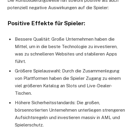
Die Konsolidierungswelle hat sowohl positive als auch
potenziell negative Auswirkungen auf die Spieler:
Positive Effekte für Spieler:
Bessere Qualität: Große Unternehmen haben die
Mittel, um in die beste Technologie zu investieren,
was zu schnelleren Websites und stabileren Apps
führt.
Größere Spielauswahl: Durch die Zusammenlegung
von Plattformen haben die Spieler Zugang zu einem
viel größeren Katalog an Slots und Live-Dealer-
Tischen.
Höhere Sicherheitsstandards: Die großen,
börsennotierten Unternehmen unterliegen strengeren
Aufsichtsregeln und investieren massiv in AML und
Spielerschutz.