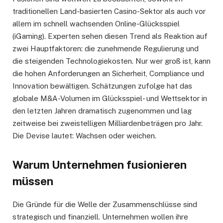
traditionellen Land-basierten Casino-Sektor als auch vor
allem im schnell wachsenden Online-Glücksspiel
(iGaming). Experten sehen diesen Trend als Reaktion auf
zwei Hauptfaktoren: die zunehmende Regulierung und
die steigenden Technologiekosten. Nur wer groß ist, kann
die hohen Anforderungen an Sicherheit, Compliance und
Innovation bewältigen. Schätzungen zufolge hat das
globale M&A-Volumen im Glücksspiel- und Wettsektor in
den letzten Jahren dramatisch zugenommen und lag
zeitweise bei zweistelligen Milliardenbeträgen pro Jahr.
Die Devise lautet: Wachsen oder weichen.
Warum Unternehmen fusionieren
müssen
Die Gründe für die Welle der Zusammenschlüsse sind
strategisch und finanziell. Unternehmen wollen ihre