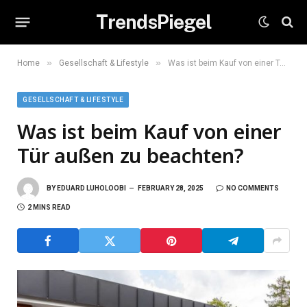
TrendsPiegel
»
»
Home
Gesellschaft & Lifestyle
Was ist beim Kauf von einer Tür außen zu beachten?
GESELLSCHAFT & LIFESTYLE
Was ist beim Kauf von einer
Tür außen zu beachten?
BY
EDUARD LUHOLOOBI
FEBRUARY 28, 2025
NO COMMENTS
2 MINS READ