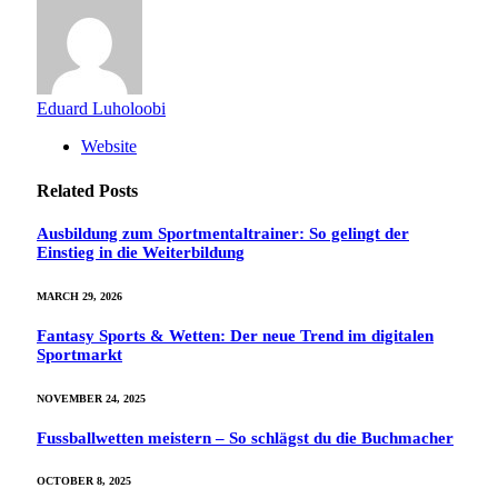
Eduard Luholoobi
Website
Related
Posts
Ausbildung zum Sportmentaltrainer: So gelingt der
Einstieg in die Weiterbildung
MARCH 29, 2026
Fantasy Sports & Wetten: Der neue Trend im digitalen
Sportmarkt
NOVEMBER 24, 2025
Fussballwetten meistern – So schlägst du die Buchmacher
OCTOBER 8, 2025