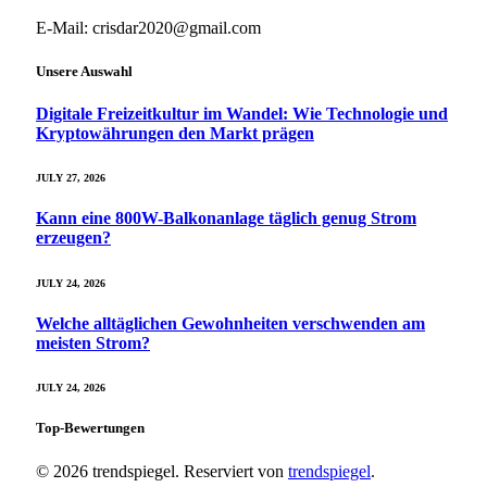
E-Mail: crisdar2020@gmail.com
Unsere Auswahl
Digitale Freizeitkultur im Wandel: Wie Technologie und
Kryptowährungen den Markt prägen
JULY 27, 2026
Kann eine 800W-Balkonanlage täglich genug Strom
erzeugen?
JULY 24, 2026
Welche alltäglichen Gewohnheiten verschwenden am
meisten Strom?
JULY 24, 2026
Top-Bewertungen
© 2026 trendspiegel. Reserviert von
trendspiegel
.