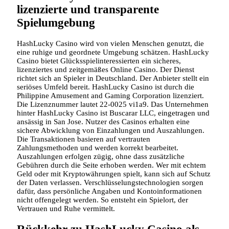
lizenzierte und transparente
Spielumgebung
HashLucky Casino wird von vielen Menschen genutzt, die
eine ruhige und geordnete Umgebung schätzen. HashLucky
Casino bietet Glücksspielinteressierten ein sicheres,
lizenziertes und zeitgemäßes Online Casino. Der Dienst
richtet sich an Spieler in Deutschland. Der Anbieter stellt ein
seriöses Umfeld bereit. HashLucky Casino ist durch die
Philippine Amusement and Gaming Corporation lizenziert.
Die Lizenznummer lautet 22-0025 vi1a9. Das Unternehmen
hinter HashLucky Casino ist Buscarar LLC, eingetragen und
ansässig in San Jose. Nutzer des Casinos erhalten eine
sichere Abwicklung von Einzahlungen und Auszahlungen.
Die Transaktionen basieren auf vertrauten
Zahlungsmethoden und werden korrekt bearbeitet.
Auszahlungen erfolgen zügig, ohne dass zusätzliche
Gebühren durch die Seite erhoben werden. Wer mit echtem
Geld oder mit Kryptowährungen spielt, kann sich auf Schutz
der Daten verlassen. Verschlüsselungstechnologien sorgen
dafür, dass persönliche Angaben und Kontoinformationen
nicht offengelegt werden. So entsteht ein Spielort, der
Vertrauen und Ruhe vermittelt.