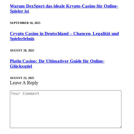
Warum DexSport das ideale Krypto-Casino für Online-
Spieler ist
SEPTEMBER 10, 2025
Crypto Casino in Deutschland – Chancen, Legalität und
Spielerlebnis
AUGUST 28, 2025
Platin Casino: Ihr Ultimativer Guide für Online-
Glücksspiel
AUGUST 23, 2025
Leave A Reply