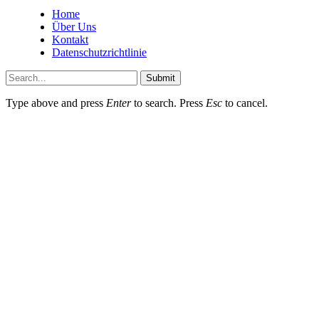
Home
Über Uns
Kontakt
Datenschutzrichtlinie
Submit
Type above and press
Enter
to search. Press
Esc
to cancel.