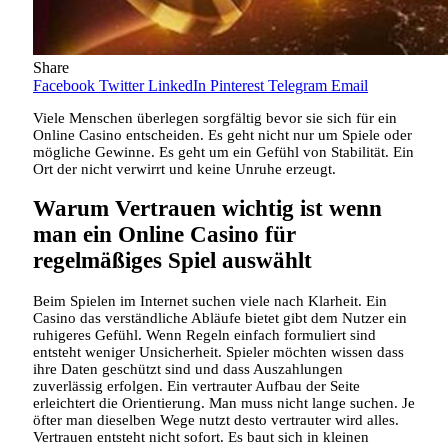
Share
Facebook
Twitter
LinkedIn
Pinterest
Telegram
Email
Viele Menschen überlegen sorgfältig bevor sie sich für ein
Online Casino entscheiden. Es geht nicht nur um Spiele oder
mögliche Gewinne. Es geht um ein Gefühl von Stabilität. Ein
Ort der nicht verwirrt und keine Unruhe erzeugt.
Warum Vertrauen wichtig ist wenn
man ein Online Casino für
regelmäßiges Spiel auswählt
Beim Spielen im Internet suchen viele nach Klarheit. Ein
Casino das verständliche Abläufe bietet gibt dem Nutzer ein
ruhigeres Gefühl. Wenn Regeln einfach formuliert sind
entsteht weniger Unsicherheit. Spieler möchten wissen dass
ihre Daten geschützt sind und dass Auszahlungen
zuverlässig erfolgen. Ein vertrauter Aufbau der Seite
erleichtert die Orientierung. Man muss nicht lange suchen. Je
öfter man dieselben Wege nutzt desto vertrauter wird alles.
Vertrauen entsteht nicht sofort. Es baut sich in kleinen