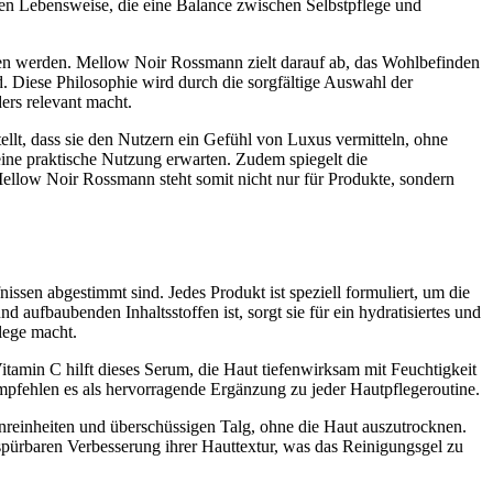
nen Lebensweise, die eine Balance zwischen Selbstpflege und
en werden. Mellow Noir Rossmann zielt darauf ab, das Wohlbefinden
. Diese Philosophie wird durch die sorgfältige Auswahl der
ers relevant macht.
llt, dass sie den Nutzern ein Gefühl von Luxus vermitteln, ohne
 eine praktische Nutzung erwarten. Zudem spiegelt die
ellow Noir Rossmann steht somit nicht nur für Produkte, sondern
sen abgestimmt sind. Jedes Produkt ist speziell formuliert, um die
nd aufbaubenden Inhaltsstoffen ist, sorgt sie für ein hydratisiertes und
flege macht.
tamin C hilft dieses Serum, die Haut tiefenwirksam mit Feuchtigkeit
pfehlen es als hervorragende Ergänzung zu jeder Hautpflegeroutine.
Unreinheiten und überschüssigen Talg, ohne die Haut auszutrocknen.
r spürbaren Verbesserung ihrer Hauttextur, was das Reinigungsgel zu