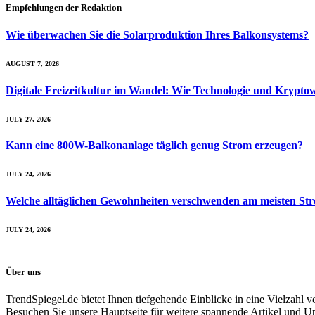
Empfehlungen der Redaktion
Wie überwachen Sie die Solarproduktion Ihres Balkon­systems?
AUGUST 7, 2026
Digitale Freizeitkultur im Wandel: Wie Technologie und Kryp
JULY 27, 2026
Kann eine 800W-Balkonanlage täglich genug Strom erzeugen?
JULY 24, 2026
Welche alltäglichen Gewohnheiten verschwenden am meisten St
JULY 24, 2026
Über uns
TrendSpiegel.de bietet Ihnen tiefgehende Einblicke in eine Vielzahl
Besuchen Sie unsere Hauptseite für weitere spannende Artikel und U