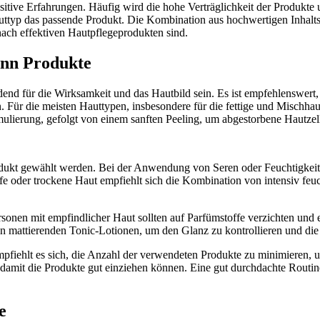
 Erfahrungen. Häufig wird die hohe Verträglichkeit der Produkte und
 Hauttyp das passende Produkt. Die Kombination aus hochwertigen Inhalts
 nach effektiven Hautpflegeprodukten sind.
ann Produkte
ür die Wirksamkeit und das Hautbild sein. Es ist empfehlenswert, zun
. Für die meisten Hauttypen, insbesondere für die fettige und Mischha
ulierung, gefolgt von einem sanften Peeling, um abgestorbene Hautzell
kt gewählt werden. Bei der Anwendung von Seren oder Feuchtigkeitscr
ife oder trockene Haut empfiehlt sich die Kombination von intensiv fe
Personen mit empfindlicher Haut sollten auf Parfümstoffe verzichten 
n mattierenden Tonic-Lotionen, um den Glanz zu kontrollieren und die 
empfiehlt es sich, die Anzahl der verwendeten Produkte zu minimieren,
 damit die Produkte gut einziehen können. Eine gut durchdachte Routi
e