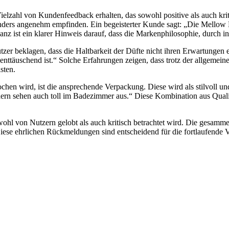
ielzahl von Kundenfeedback erhalten, das sowohl positive als auch kr
nders angenehm empfinden. Ein begeisterter Kunde sagt: „Die Mellow No
nanz ist ein klarer Hinweis darauf, dass die Markenphilosophie, durch i
er beklagen, dass die Haltbarkeit der Düfte nicht ihren Erwartungen en
enttäuschend ist.“ Solche Erfahrungen zeigen, dass trotz der allgemein
sten.
ochen wird, ist die ansprechende Verpackung. Diese wird als stilvoll u
dern sehen auch toll im Badezimmer aus.“ Diese Kombination aus Quali
ohl von Nutzern gelobt als auch kritisch betrachtet wird. Die gesamme
Diese ehrlichen Rückmeldungen sind entscheidend für die fortlaufende 