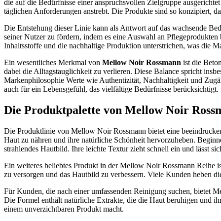
die auf die Bedürfnisse einer anspruchsvollen Zielgruppe ausgericht
täglichen Anforderungen anstrebt. Die Produkte sind so konzipiert, da
Die Entstehung dieser Linie kann als Antwort auf das wachsende Be
seiner Nutzer zu fördern, indem es eine Auswahl an Pflegeprodukten 
Inhaltsstoffe und die nachhaltige Produktion unterstrichen, was die
Ein wesentliches Merkmal von
Mellow Noir Rossmann
ist die Beto
dabei die Alltagstauglichkeit zu verlieren. Diese Balance spricht ins
Markenphilosophie Werte wie Authentizität, Nachhaltigkeit und Zugä
auch für ein Lebensgefühl, das vielfältige Bedürfnisse berücksichtigt.
Die Produktpalette von Mellow Noir Ros
Die Produktlinie von Mellow Noir Rossmann bietet eine beeindruckend
Haut zu nähren und ihre natürliche Schönheit hervorzuheben. Beginn
strahlendes Hautbild. Ihre leichte Textur zieht schnell ein und lässt s
Ein weiteres beliebtes Produkt in der Mellow Noir Rossmann Reihe i
zu versorgen und das Hautbild zu verbessern. Viele Kunden heben d
Für Kunden, die nach einer umfassenden Reinigung suchen, bietet M
Die Formel enthält natürliche Extrakte, die die Haut beruhigen und ih
einem unverzichtbaren Produkt macht.