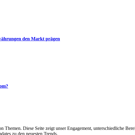
towährungen den Markt prägen
rom?
 von Themen. Diese Seite zeigt unser Engagement, unterschiedliche Ber
pdates zu den neuesten Trends.