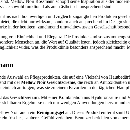
et sind. Mellow Noir Rossmann schöpft seine Inspiration aus der moder
ss sie sowohl funktional als auch ästhetisch ansprechend sind.
dürfnis nach hochwertigen und zugleich zugänglichen Produkten geseh
bietet, die nicht nur wirksam, sondern auch ansprechend im Design sind
 Marke in der heutigen, zunehmend umweltbewussten Gesellschaft besond
nung von Einfachheit und Eleganz. Die Produkte sind so zusammengeste
besondere Menschen an, die Wert auf Qualität legen, jedoch gleichzeitig
nglichkeit wider, was die Produktlinie besonders ansprechend macht. M
smann
e Auswahl an Pflegeprodukten, die auf eine Vielzahl von Hautbedürfnis
end mit der
Mellow Noir Gesichtscreme
, die reich an Antioxidantien u
ich einfach auftragen, was sie zu einem Favoriten in der täglichen Hautp
st das
Gesichtsserum
. Mit einer Kombination aus Hyaluronsäure und Vi
ie sichtbaren Ergebnisse nach nur wenigen Anwendungen hervor und em
ellow Noir auch ein
Reinigungsgel
an. Dieses Produkt entfernt sanft 
r ein frisches, sauberes Gefühl verleihen. Benutzer berichten von eine