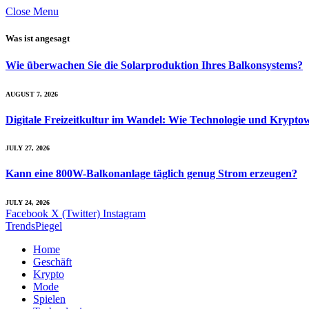
Close Menu
Was ist angesagt
Wie überwachen Sie die Solarproduktion Ihres Balkon­systems?
AUGUST 7, 2026
Digitale Freizeitkultur im Wandel: Wie Technologie und Kryp
JULY 27, 2026
Kann eine 800W-Balkonanlage täglich genug Strom erzeugen?
JULY 24, 2026
Facebook
X (Twitter)
Instagram
TrendsPiegel
Home
Geschäft
Krypto
Mode
Spielen