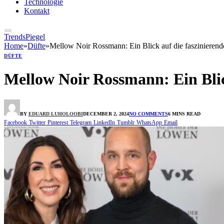
Technologie
Kontakt
TrendsPiegel
Home
»
Düfte
»
Mellow Noir Rossmann: Ein Blick auf die faszinierend
DÜFTE
Mellow Noir Rossmann: Ein Blic
BY
EDUARD LUHOLOOBI
DECEMBER 2, 2024
NO COMMENTS
6 MINS READ
Facebook
Twitter
Pinterest
Telegram
LinkedIn
Tumblr
WhatsApp
Email