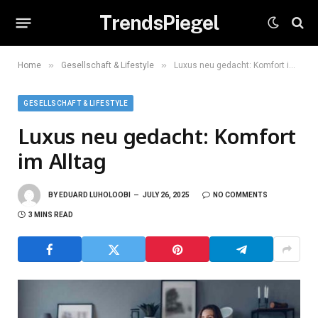
TrendsPiegel
»
»
Home
Gesellschaft & Lifestyle
Luxus neu gedacht: Komfort im Alltag
GESELLSCHAFT & LIFESTYLE
Luxus neu gedacht: Komfort
im Alltag
BY
EDUARD LUHOLOOBI
JULY 26, 2025
NO COMMENTS
3 MINS READ