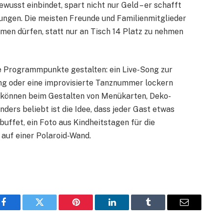
wusst einbindet, spart nicht nur Geld – er schafft
ungen. Die meisten Freunde und Familienmitglieder
hmen dürfen, statt nur an Tisch 14 Platz zu nehmen
ne Programmpunkte gestalten: ein Live-Song zur
ng oder eine improvisierte Tanznummer lockern
e können beim Gestalten von Menükarten, Deko-
ers beliebt ist die Idee, dass jeder Gast etwas
tbuffet, ein Foto aus Kindheitstagen für die
auf einer Polaroid-Wand.
t
Facebook
Twitter
Pinterest
LinkedIn
Tumblr
Email