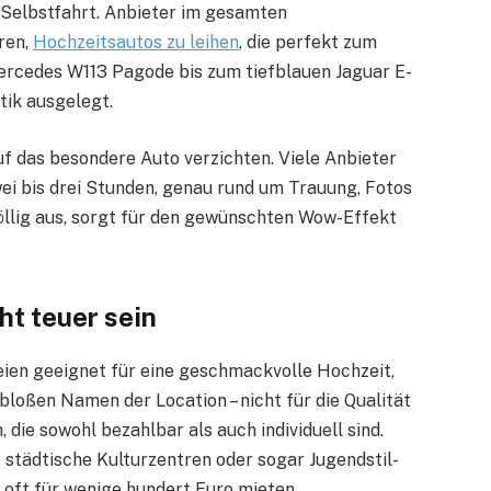
r Selbstfahrt. Anbieter im gesamten
ren,
Hochzeitsautos zu leihen
, die perfekt zum
rcedes W113 Pagode bis zum tiefblauen Jaguar E-
tik ausgelegt.
uf das besondere Auto verzichten. Viele Anbieter
wei bis drei Stunden, genau rund um Trauung, Fotos
völlig aus, sorgt für den gewünschten Wow-Effekt
ht teuer sein
eien geeignet für eine geschmackvolle Hochzeit,
bloßen Namen der Location – nicht für die Qualität
, die sowohl bezahlbar als auch individuell sind.
städtische Kulturzentren oder sogar Jugendstil-
oft für wenige hundert Euro mieten.