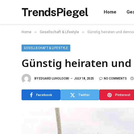
TrendsPiegel
Home
Ges
»
»
Home
Gesellschaft & Lifestyle
Günstig heiraten und dennoch
GESELLSCHAFT & LIFESTYLE
Günstig heiraten und 
BY
EDUARD LUHOLOOBI
JULY 18, 2025
NO COMMENTS
Facebook
Twitter
Pinterest